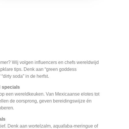
zomer? Wij volgen influencers en chefs wereldwijd
apklare tips. Denk aan “green goddess
“dirty soda” in de herfst.
d specials
op een wereldkeuken. Van Mexicaanse elotes tot
ellen de oorsprong, geven bereidingswijze én
roberen.
als
tief. Denk aan wortelzalm, aquafaba-meringue of