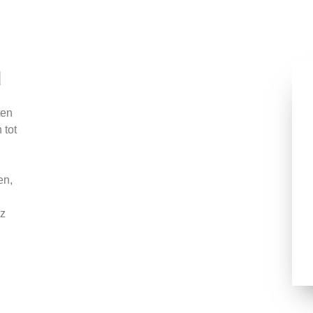
d
ten
 tot
en,
zz